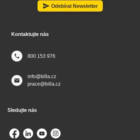
a
send
Odebírat Newsletter
t
í
Kontaktujte nás
800 153 976
info@billa.cz
prace@billa.cz
Sledujte nás