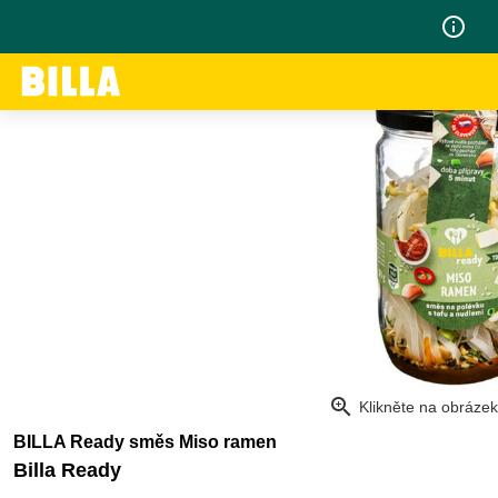
info_outline
zoom_in
Klikněte na obrázek
BILLA Ready směs Miso ramen
Billa Ready