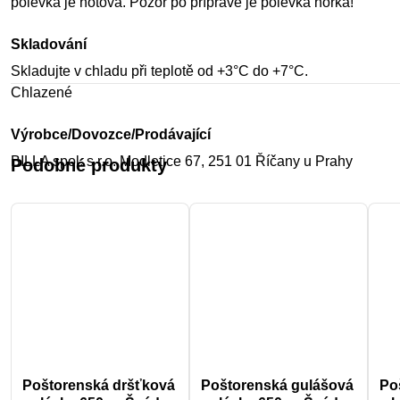
polévka je hotová. Pozor po přípravě je polévka horká!
Skladování
Skladujte v chladu při teplotě od +3°C do +7°C.
Chlazené
Výrobce/Dovozce/Prodávající
BILLA spol. s r.o.,Modletice 67, 251 01 Říčany u Prahy
Podobné produkty
Poštorenská dršťková
Poštorenská gulášová
Po