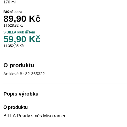
170 ml
Běžná cena
89,90 Kč
1 l 528,82 Kč
S BILLA klub účtem
59,90 Kč
1 l 352,35 Kč
O produktu
Artiklové č.: 82-365322
Popis výrobku
O produktu
BILLA Ready směs Miso ramen