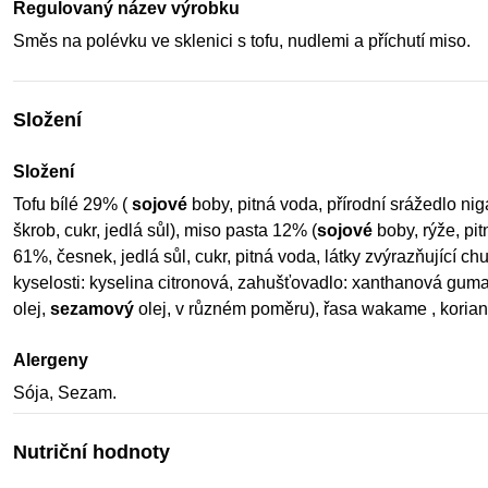
Regulovaný název výrobku
Směs na polévku ve sklenici s tofu, nudlemi a příchutí miso.
Složení
Složení
Tofu bílé 29% (
sojové
boby, pitná voda, přírodní srážedlo ni
škrob, cukr, jedlá sůl), miso pasta 12% (
sojové
boby, rýže, pit
61%, česnek, jedlá sůl, cukr, pitná voda, látky zvýrazňující ch
kyselosti: kyselina citronová, zahušťovadlo: xanthanová guma
olej,
sezamový
olej, v různém poměru), řasa wakame , koriand
Alergeny
Sója, Sezam.
Nutriční hodnoty