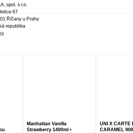
A, spol. s r.o.
etice 67
01 Říčany u Prahy
á republika
ra
s
Manhattan Vanilla
UNI X CARTE 
ou
Strawberry 1400ml •
CARAMEL 90