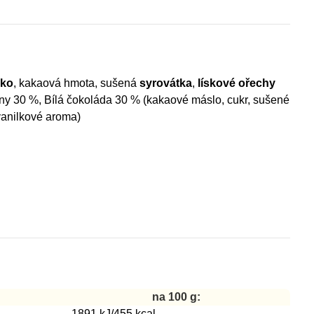
éko
, kakaová hmota, sušená
syrovátka
,
lískové ořechy
liny 30 %, Bílá čokoláda 30 % (kakaové máslo, cukr, sušené
 vanilkové aroma)
na 100 g:
1891 kJ/455 kcal