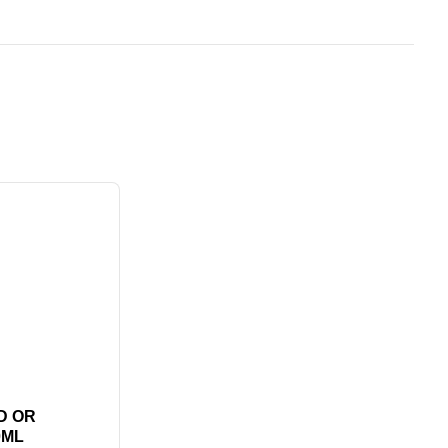
D OR
0ML