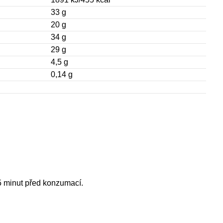
33 g
20 g
34 g
29 g
4,5 g
0,14 g
5 minut před konzumací.