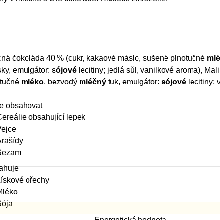
ná čokoláda 40 % (cukr, kakaové máslo, sušené plnotučné
ml
ky, emulgátor:
sójové
lecitiny; jedlá sůl, vanilkové aroma), Ma
otučné
mléko
, bezvodý
mléčný
tuk, emulgátor:
sójové
lecitiny;
e obsahovat
Cereálie obsahující lepek
Vejce
Arašídy
Sezam
ahuje
Lískové ořechy
Mléko
Sója
Energetická hodnota