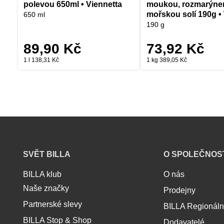
polevou 650ml • Viennetta
moukou, rozmarýne
mořskou solí 190g •
650 ml
190 g
89,90 Kč
73,92 Kč
1 l 138,31 Kč
1 kg 389,05 Kč
B
SVĚT BILLA
O SPOLEČNOS
I
L
BILLA klub
O nás
L
Naše značky
Prodejny
A
z
Partnerské slevy
BILLA Regionál
á
BILLA Stop & Shop
Dodavatelé