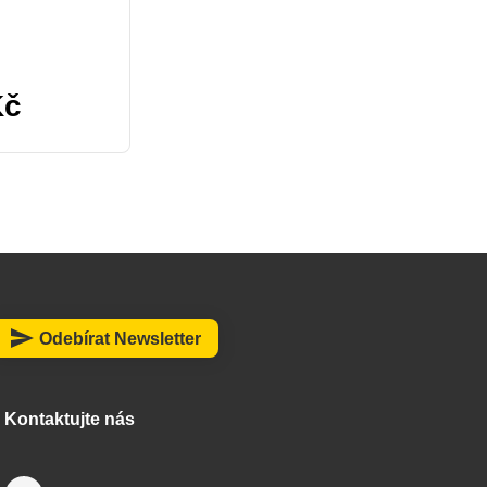
Kč
send
Odebírat Newsletter
Kontaktujte nás