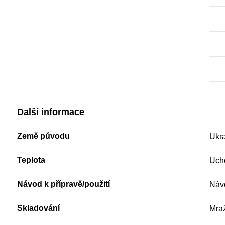
Další informace
Země původu
Ukra
Teplota
Ucho
Návod k přípravě/použití
Návo
Skladování
Mra