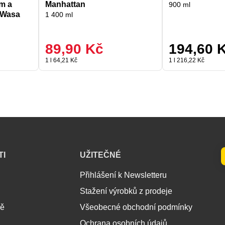
m a
Manhattan
900 ml
 Wasa
1 400 ml
89,90 Kč
194,60 
1 l 64,21 Kč
1 l 216,22 Kč
TI
UŽITEČNÉ
Přihlášení k Newsletteru
Stažení výrobků z prodeje
ně
Všeobecné obchodní podmínky
Ochrana osobních údajů