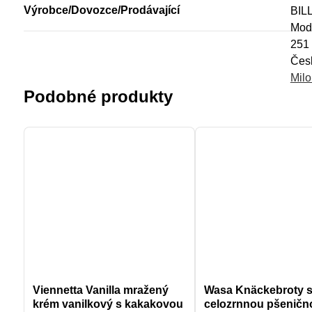
Výrobce/Dovozce/Prodávající
BILL
Modl
251 
Česk
Milo
Podobné produkty
Viennetta Vanilla mražený
Wasa Knäckebroty 
krém vanilkový s kakakovou
celozrnnou pšeničn