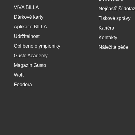
p
VIVA BILLA
Nejčastější dota
a
t
Dárkové karty
Tiskové zprávy
í
Aplikace BILLA
Kariéra
Udržitelnost
Kontakty
Oblíbeno olympioniky
Náležitá péče
Gusto Academy
Magazín Gusto
Wolt
Foodora