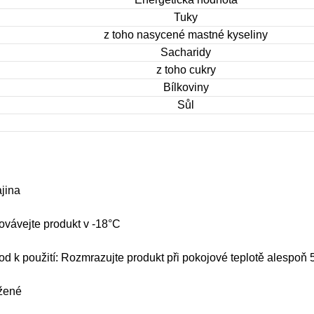
Tuky
z toho nasycené mastné kyseliny
Sacharidy
z toho cukry
Bílkoviny
Sůl
jina
vávejte produkt v -18°C
d k použití: Rozmrazujte produkt při pokojové teplotě alespoň 
žené