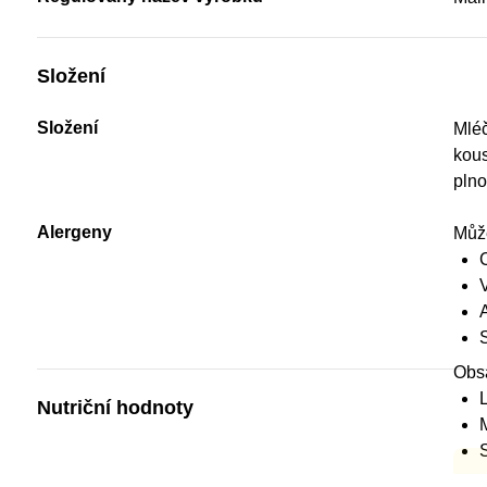
Složení
Složení
Mléč
kous
pln
Alergeny
Můž
Obs
Nutriční hodnoty