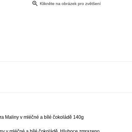
zoom_in
Klikněte na obrázek pro zvětšení
ra Maliny v mléčné a bílé čokoládě 140g
ny v mléčné a bílé čokoládě. Hluboce zmrazeno.