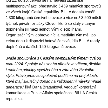
Od 21. do 25. června se na největší tuzemské
multisportovní akci představilo 3 439 mladých sportovců
ze všech krajů České republiky. BILLA dodala téměř
1 300 kilogramů čerstvého ovoce a více než 3 500 müsli
tyčinek privátní značky Clever, které se staly vítaným
doplněním sil mezi jednotlivými disciplínami.
Organizační tým, dobrovolníci a mediální tým měli po
celou dobu k dispozici hotová čerstvá jídla BILLA ready,
doplněná o dalších 150 kilogramů ovoce.
„Naše spolupráce s Českým olympijským týmem trvá od
roku 2024. Spojuje nás snaha přibližovat dětem, školám
i rodinám principy vyváženého a zdravého životního
stylu. Právě proto se společně podílíme na projektech,
které mají skutečný dopad na každodenní návyky mladé
generace,“
říká Dana Bratánková, vedoucí korporátní
komunikace a Public Affairs společnosti BILLA Česká
republika.