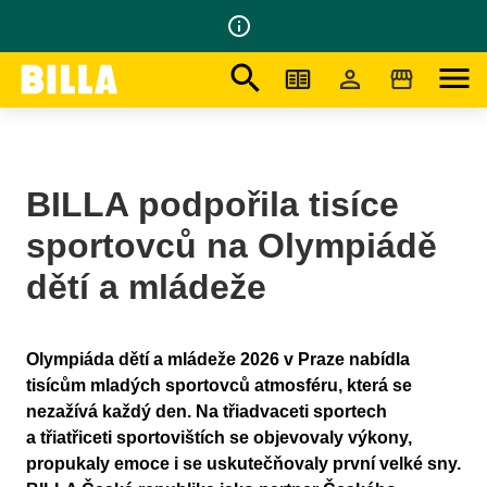
info_outline
search
menu
Na domovskou stránku
/
Tiskové Zprávy
/
BILLA podpořila tisíce sportovců na Olympiádě dětí a mládeže
BILLA podpořila tisíce
sportovců na Olympiádě
dětí a mládeže
Olympiáda dětí a mládeže 2026 v Praze nabídla
tisícům mladých sportovců atmosféru, která se
nezažívá každý den. Na třiadvaceti sportech
a třiatřiceti sportovištích se objevovaly výkony,
propukaly emoce i se uskutečňovaly první velké sny.