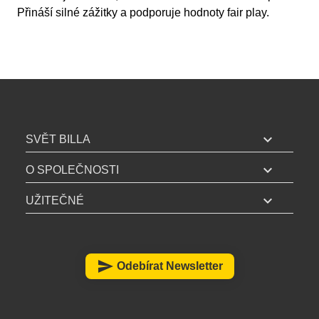
Přináší silné zážitky a podporuje hodnoty fair play.
B
I
expand_more
SVĚT BILLA
L
expand_more
L
O SPOLEČNOSTI
A
expand_more
UŽITEČNÉ
z
á
p
a
send
Odebírat Newsletter
t
í