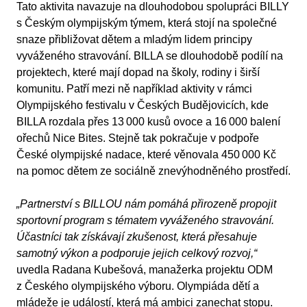
Tato aktivita navazuje na dlouhodobou spolupráci BILLY
s Českým olympijským týmem, která stojí na společné
snaze přibližovat dětem a mladým lidem principy
vyváženého stravování. BILLA se dlouhodobě podílí na
projektech, které mají dopad na školy, rodiny i širší
komunitu. Patří mezi ně například aktivity v rámci
Olympijského festivalu v Českých Budějovicích, kde
BILLA rozdala přes 13 000 kusů ovoce a 16 000 balení
ořechů Nice Bites. Stejně tak pokračuje v podpoře
České olympijské nadace, které věnovala 450 000 Kč
na pomoc dětem ze sociálně znevýhodněného prostředí.
„Partnerství s BILLOU nám pomáhá přirozeně propojit
sportovní program s tématem vyváženého stravování.
Účastníci tak získávají zkušenost, která přesahuje
samotný výkon a podporuje jejich celkový rozvoj,“
uvedla Radana Kubešová, manažerka projektu ODM
z Českého olympijského výboru. Olympiáda dětí a
mládeže je událostí, která má ambici zanechat stopu.