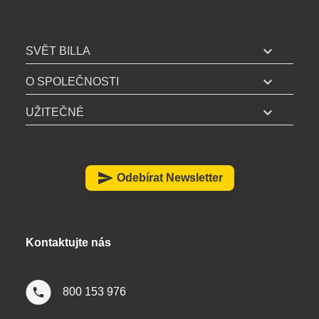
B
I
expand_more
SVĚT BILLA
L
expand_more
L
O SPOLEČNOSTI
A
expand_more
UŽITEČNÉ
z
á
p
a
send
Odebírat Newsletter
t
í
Kontaktujte nás
800 153 976