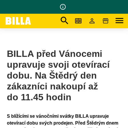
info_outline
search
menu
Na domovskou stránku
/
Tiskové Zprávy
/
BILLA před Vánocemi upravuje svoji otevírací dobu
BILLA před Vánocemi
upravuje svoji otevírací
dobu. Na Štědrý den
zákazníci nakoupí až
do 11.45 hodin
S blížícími se vánočními svátky BILLA upravuje
otevírací dobu svých prodejen. Před Štědrým dnem