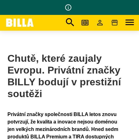
info_outline
search
menu
Na domovskou stránku
/
Tiskové Zprávy
/
Privátní značky BILLA bodují v prestižní soutěži
Chutě, které zaujaly
Evropu. Privátní značky
BILLY bodují v prestižní
soutěži
Privátní značky společnosti BILLA letos znovu
potvrzují, že kvalita a inovace nejsou doménou
jen velkých mezinárodních brandů. Hned sedm
produktů BILLA Premium a TIRA dostupných