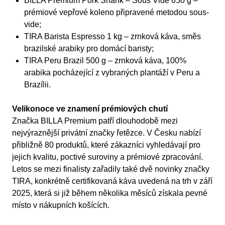
BILLA Premium Pork Shank – Sous Vide 650 g –
prémiové vepřové koleno připravené metodou sous-
vide;
TIRA Barista Espresso 1 kg – zrnková káva, směs
brazilské arabiky pro domácí baristy;
TIRA Peru Brazil 500 g – zrnková káva, 100%
arabika pocházející z vybraných plantáží v Peru a
Brazílii.
Velikonoce ve znamení prémiových chutí
Značka BILLA Premium patří dlouhodobě mezi
nejvýraznější privátní značky řetězce. V Česku nabízí
přibližně 80 produktů, které zákazníci vyhledávají pro
jejich kvalitu, poctivé suroviny a prémiové zpracování.
Letos se mezi finalisty zařadily také dvě novinky značky
TIRA, konkrétně certifikovaná káva uvedená na trh v září
2025, která si již během několika měsíců získala pevné
místo v nákupních košících.