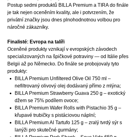
Postup sedmi produktů BILLA Premium a TIRA do finále
je tak nejen oceněním kvality, ale i potvrzením, že
privátní značky jsou dnes plnohodnotnou volbou pro
náročné zákazníky.
Finalisté: Evropa na talíři
Oceněné produkty vznikají v evropských závodech
specializovaných na špičkové potraviny — od Itálie přes
Belgii až po Německo. Do finále se probojovaly tyto
produkty:
BILLA Premium Unfiltered Olive Oil 750 ml –
nefiltrovaný olivový olej dodávaný přímo z mlýna;
BILLA Premium Strawberry Guava 250 g – exotický
džem se 75% podílem ovoce;
BILLA Premium Wafer Rolls with Pistachio 35 g –
křupavé trubičky s pistáciovou náplní;
BILLA Premium Al Tartufo 125 g – zralý tvrdý sýr s
lanýži pro skutečné gurmány;