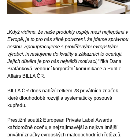
„Když vidíme, že naše produkty uspějí mezi nejlepšími v
Evropě, je to pro nás silné potvrzení, že jdeme správnou
cestou. Spolupracujeme s prověřenými evropskými
výrobci, investujeme do kvality a zákazníci to oceňují.
Jejich důvěra je pro nás největší motivací,“
říká Dana
Bratánková, vedoucí korporátní komunikace a Public
Affairs BILLA ČR.
BILLA ČR dnes nabízí celkem 28 privátních značek,
které dlouhodobě rozvíjí a systematicky posouvá
kupředu.
Prestižní soutěž European Private Label Awards
každoročně oceňuje nejzajímavější a nejkvalitnější
privátní značky evropských maloobchodních řetězců.