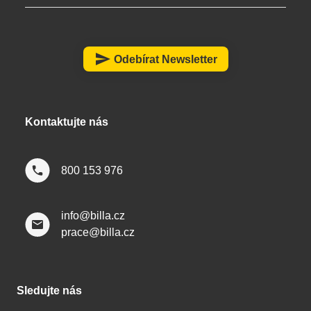
á
p
a
send
Odebírat Newsletter
t
í
Kontaktujte nás
800 153 976
info@billa.cz
prace@billa.cz
Sledujte nás