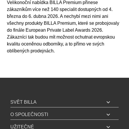
Velikonoční nabídka BILLA Premium přinese
zákazníkům více než 140 specialit dostupných od 4.
března do 6. dubna 2026. A nechybí mezi nimi ani
všechny produkty BILLA Premium, které se probojovaly
do finále European Private Label Awards 2026.
Zákazníci tak budou mít možnost ochutnat evropskou
kvalitu oceněnou odborníky, a to přímo ve svých
oblíbených prodejnách.
B
I
expand_more
SVĚT BILLA
L
expand_more
L
O SPOLEČNOSTI
A
expand_more
UŽITEČNÉ
z