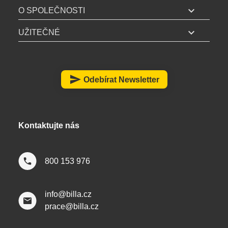
expand_more
L
O SPOLEČNOSTI
A
expand_more
UŽITEČNÉ
z
á
p
a
send
Odebírat Newsletter
t
í
Kontaktujte nás
800 153 976
info@billa.cz
prace@billa.cz