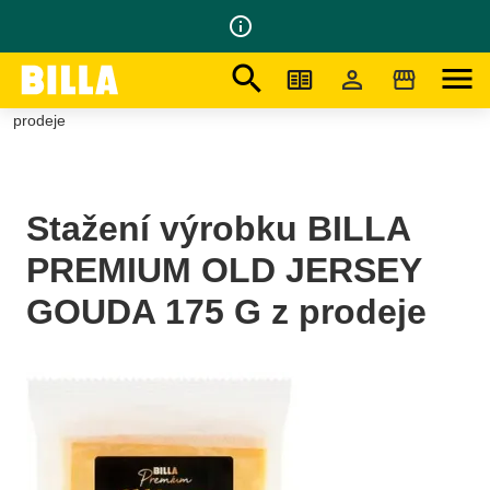
info_outline
search
menu
Na domovskou stránku
/
Tiskové Zprávy
/
Stažení výrobku BILLA PREMIUM OLD JERSEY GOUDA 175 G z
prodeje
Stažení výrobku BILLA
PREMIUM OLD JERSEY
GOUDA 175 G z prodeje