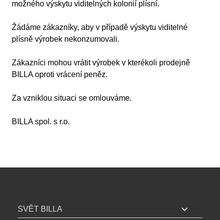
možného výskytu viditelných kolonií plísní.
Žádáme zákazníky, aby v případě výskytu viditelné
plísně výrobek nekonzumovali.
Zákazníci mohou vrátit výrobek v kterékoli prodejně
BILLA oproti vrácení peněz.
Za vzniklou situaci se omlouváme.
BILLA spol. s r.o.
B
I
expand_more
SVĚT BILLA
L