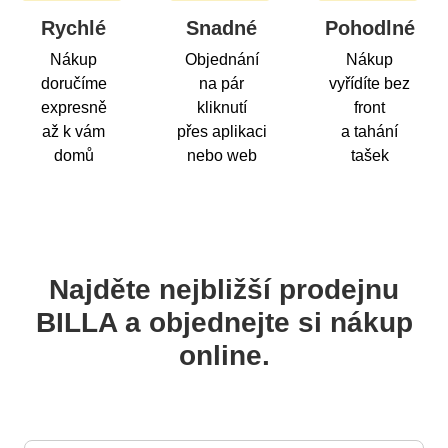
Rychlé
Snadné
Pohodlné
Nákup
Objednání
Nákup
doručíme
na pár
vyřídíte bez
expresně
kliknutí
front
až k vám
přes aplikaci
a tahání
domů
nebo web
tašek
Najděte nejbližší prodejnu
BILLA a objednejte si nákup
online.