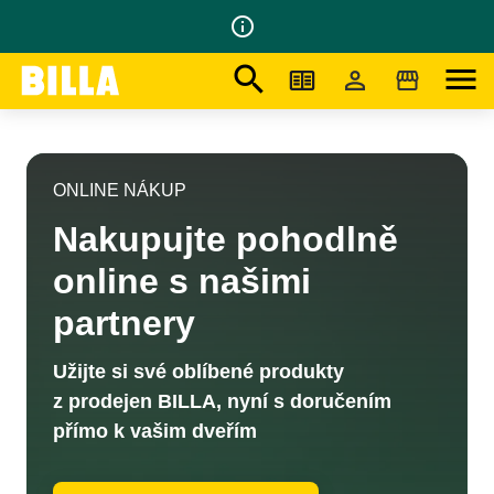
info_outline
search
menu
Na domovskou stránku
/
Online nákup
ONLINE NÁKUP
Nakupujte pohodlně
online s našimi
partnery
Užijte si své oblíbené produkty
z prodejen BILLA, nyní s doručením
přímo k vašim dveřím