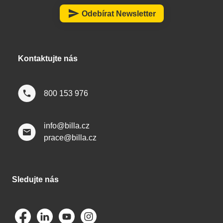
a
send
Odebírat Newsletter
t
í
Kontaktujte nás
800 153 976
info@billa.cz
prace@billa.cz
Sledujte nás