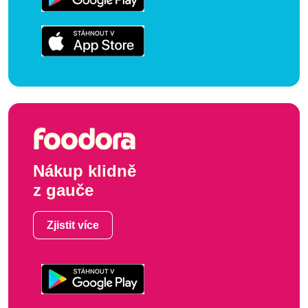
Nákup klidně
z gauče
Zjistit více