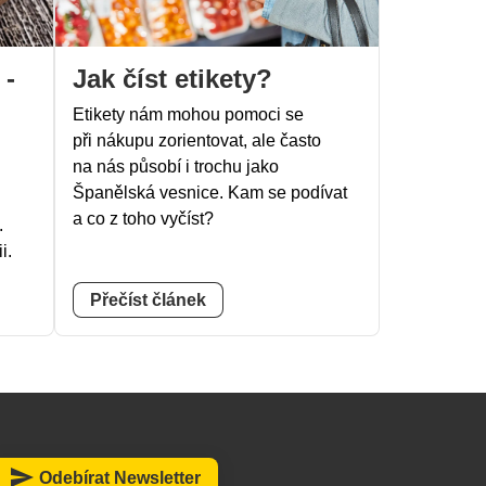
 -
Jak číst etikety?
Etikety nám mohou pomoci se
při nákupu zorientovat, ale často
na nás působí i trochu jako
Španělská vesnice. Kam se podívat
a co z toho vyčíst?
.
i.
Přečíst článek
send
Odebírat Newsletter