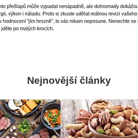
hto přešlapů může vypadat nenápadně, ale dohromady dokážou 
rgii, výkon i náladu. Proto si zkuste udělat reálnou revizi vašeho 
u hodnocení “jím hrozně”, to vás nikam neposune. Nenechte se 
 jděte po malých krocích.
Nejnovější články