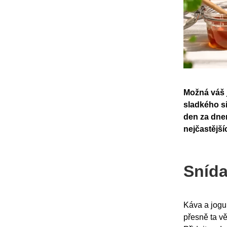
Možná váš j
sladkého si
den za dnem
nejčastější
Snída
Káva a jogu
přesně ta vě