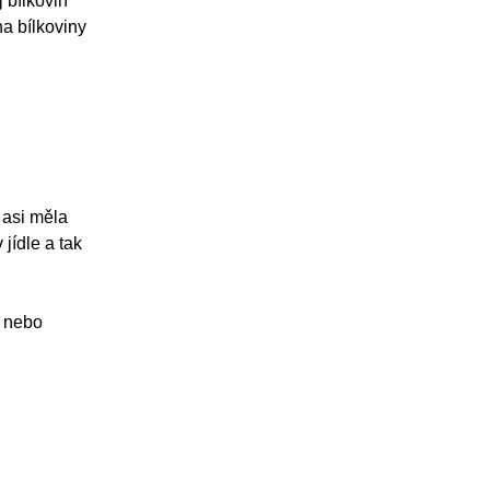
 bílkovin
na bílkoviny
 asi měla
jídle a tak
é nebo