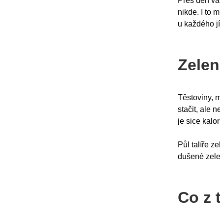
Přes den vá
nikde. I to 
u každého jí
Zelen
Těstoviny, 
stačit, ale 
je sice kalo
Půl talíře z
dušené zelen
Co z 