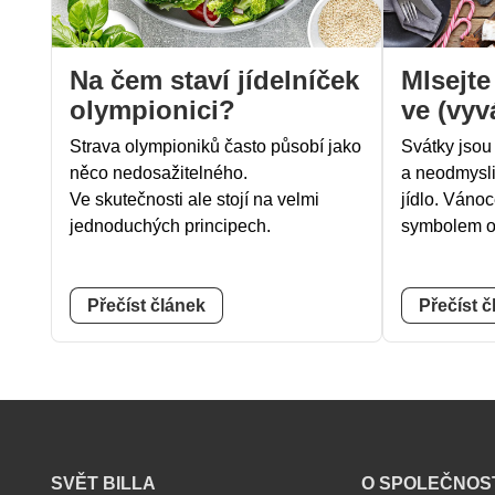
Na čem staví jídelníček
Mlsejte
olympionici?
ve (vyv
Strava olympioniků často působí jako
Svátky jsou 
něco nedosažitelného.
a neodmysli
Ve skutečnosti ale stojí na velmi
jídlo. Váno
jednoduchých principech.
symbolem o
Přečíst článek
Přečíst č
B
SVĚT BILLA
O SPOLEČNOS
I