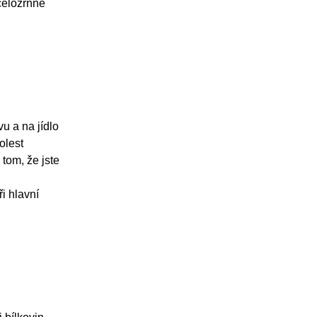
celozrnné
u a na jídlo
olest
tom, že jste
i hlavní