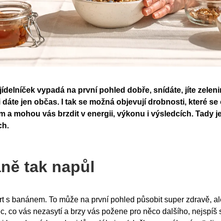
ídelníček vypadá na první pohled dobře, snídáte, jíte zelen
 dáte jen občas. I tak se možná objevují drobnosti, které se
 a mohou vás brzdit v energii, výkonu i výsledcích. Tady je
ch.
ně tak napůl
rt s banánem. To může na první pohled působit super zdravě, ale
c, co vás nezasytí a brzy vás požene pro něco dalšího, nejspíš