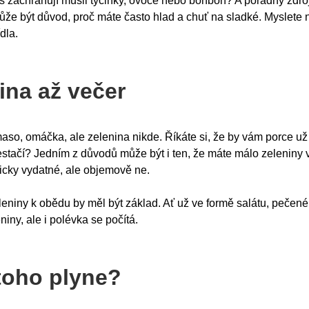
s zachraňují müsli tyčinky, ovoce nebo bonbon? A pořádný zdroj
může být důvod, proč máte často hlad a chuť na sladké. Myslete 
dla.
ina až večer
maso, omáčka, ale zelenina nikde. Říkáte si, že by vám porce už
nestačí? Jedním z důvodů může být i ten, že máte málo zeleniny v 
ricky vydatné, ale objemově ne.
eleniny k obědu by měl být základ. Ať už ve formě salátu, pečen
iny, ale i polévka se počítá.
toho plyne?