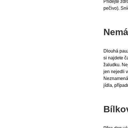
Přidejte zd
pečivo). Sní
Nemá
Dlouhá pauz
si najdete č
žaludku. Nej
jen nejedli 
Neznamená to
jídla, přípa
Bílko