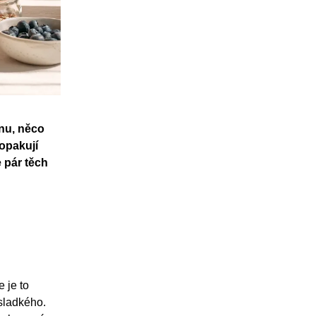
inu, něco
 opakují
 pár těch
 je to
 sladkého.