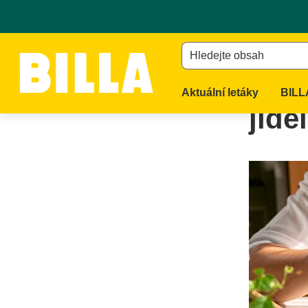
Na domovskou stránku
/
Články
/
Mrkněte na časté přešlapy 
Hledejte obsah
Mrkn
Aktuální letáky
BILL
jíde