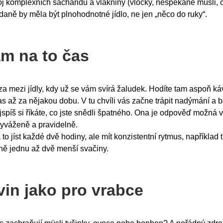
roj komplexních sacharidů a vlákniny (vločky, nespékané müsli, 
daně by měla být plnohodnotné jídlo, ne jen „něco do ruky“.
m na to čas
a mezi jídly, kdy už se vám svírá žaludek. Hodíte tam aspoň káv
as až za nějakou dobu. V tu chvíli vás začne trápit nadýmání a b
spíš si říkáte, co jste snědli špatného. Ona je odpověď možná v 
vyváženě a pravidelně.
 jíst každé dvě hodiny, ale mít konzistentní rytmus, například tř
dně jednu až dvě menší svačiny.
vin jako pro vrabce