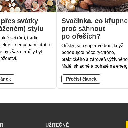
 přes svátky
Svačinka, co křupne
áženém) stylu
proč sáhnout
po ořeších?
plné setkání, tradic
telně k němu patří i dobré
Oříšky jsou super volbou, když
ce by však neměly být
potřebujete něco rychlého,
bžerství.
praktického a zároveň výživného
Malé, skladné a bohaté na energi
lánek
Přečíst článek
TI
UŽITEČNÉ