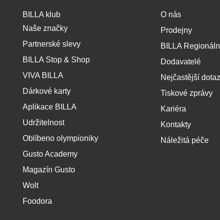
L
BILLA klub
O nás
L
Naše značky
Prodejny
A
z
Partnerské slevy
BILLA Regionál
á
BILLA Stop & Shop
Dodavatelé
p
VIVA BILLA
Nejčastější dota
a
t
Dárkové karty
Tiskové zprávy
í
Aplikace BILLA
Kariéra
Udržitelnost
Kontakty
Oblíbeno olympioniky
Náležitá péče
Gusto Academy
Magazín Gusto
Wolt
Foodora