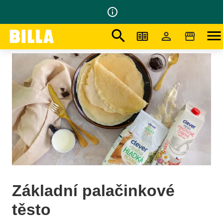
info_outline
search
menu
Na domovskou stránku
/
Recepty
/
Základní palačinkové těsto
Základní palačinkové
těsto