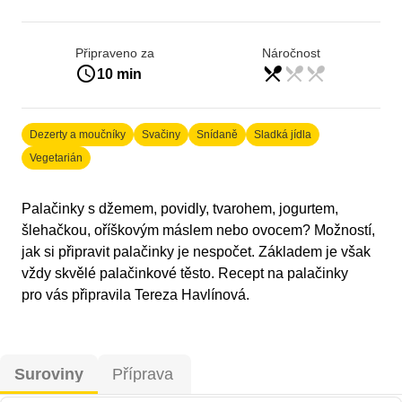
Připraveno za
Náročnost
access_time
restaurant_menu
restaurant_menu
restaurant_menu
lehká
10 min
Dezerty a moučníky
Svačiny
Snídaně
Sladká jídla
Vegetarián
Palačinky s džemem, povidly, tvarohem, jogurtem,
šlehačkou, oříškovým máslem nebo ovocem? Možností,
jak si připravit palačinky je nespočet. Základem je však
vždy skvělé palačinkové těsto. Recept na palačinky
pro vás připravila Tereza Havlínová.
Suroviny
Příprava