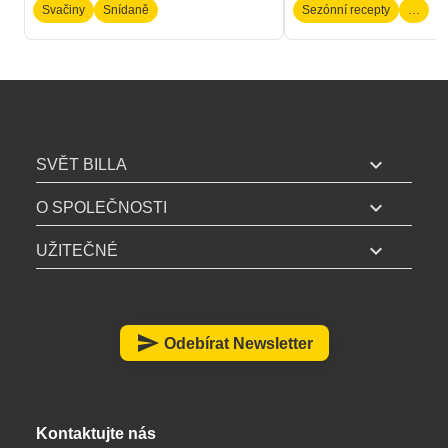
Svačiny
Snídaně
Sezónní recepty
…
B
I
expand_more
SVĚT BILLA
L
expand_more
L
O SPOLEČNOSTI
A
expand_more
UŽITEČNÉ
z
á
p
a
send
Odebírat Newsletter
t
í
Kontaktujte nás