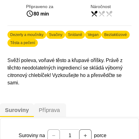
Připraveno za
Náročnost
access_time
restaurant_menu
restaurant_menu
restaurant_menu
lehká
80 min
Dezerty a moučníky
Svačiny
Snídaně
Vegan
Bezlaktózové
Těsta a pečení
Svěží poleva, voňavé těsto a křupavé oříšky. Právě z
těchto neodolatelných ingrediencí se skládá výborný
citronový chlebíček! Vyzkoušejte ho a přesvědčte se
sami.
Suroviny
Příprava
Suroviny na
porce
remove
add