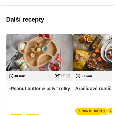
Další recepty
restaurant_menu
restaurant_menu
restaurant_menu
access_time
access_time
Náročnost
lehká
Náročnost
30 min
60 min
“Peanut butter & jelly” rolky
Arašídové rohlíčk
Dezerty a moučníky
Veg