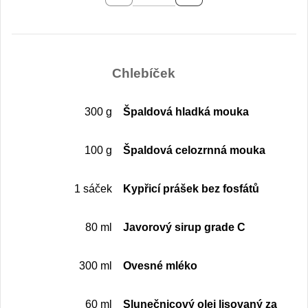
Chlebíček
300 g
Špaldová hladká mouka
100 g
Špaldová celozrnná mouka
1 sáček
Kypřicí prášek bez fosfátů
80 ml
Javorový sirup grade C
300 ml
Ovesné mléko
60 ml
Slunečnicový olej lisovaný za