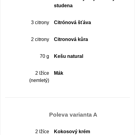
studena
3 citrony
Citrónová šťáva
2 citrony
Citronová kůra
70 g
Kešu natural
2 lžíce
Mák
(nemletý)
Poleva varianta A
2 lžíce
Kokosový krém