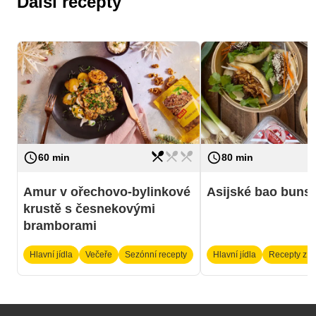
Další recepty
restaurant_menu
restaurant_menu
restaurant_menu
access_time
access_time
Náročnost
lehká
Náročnost
60 min
80 min
Amur v ořechovo-bylinkové
Asijské bao buns
krustě s česnekovými
bramborami
Hlavní jídla
Večeře
Sezónní recepty
Hlavní jídla
Recepty z 