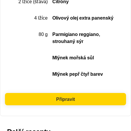
2 lžíce (šťáva)
Citróny
4 lžíce
Olivový olej extra panenský
80 g
Parmigiano reggiano,
strouhaný sýr
Mlýnek mořská sůl
Mlýnek pepř čtyř barev
Připravit