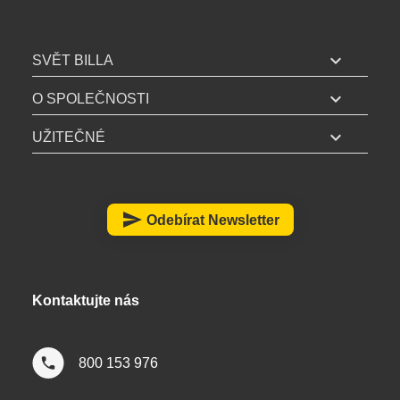
B
I
expand_more
SVĚT BILLA
L
expand_more
L
O SPOLEČNOSTI
A
expand_more
UŽITEČNÉ
z
á
p
a
send
Odebírat Newsletter
t
í
Kontaktujte nás
800 153 976