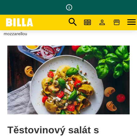
info_outline
search
menu
Na domovskou stránku
/
Recepty
/
Těstovinový salát s bazalkovým pestem, kuřecími prsy a
mozzarellou
Těstovinový salát s