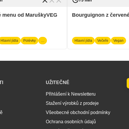
restaurant_menu
restaurant_menu
restaurant_menu
access_time
é menu od MaruškyVEG
Bourguignon z červené
Hlavní jídla
Polévky
…
Hlavní jídla
Večeře
Vegan
TI
UŽITEČNÉ
Přihlášení k Newsletteru
Stažení výrobků z prodeje
ně
Všeobecné obchodní podmínky
Ochrana osobních údajů