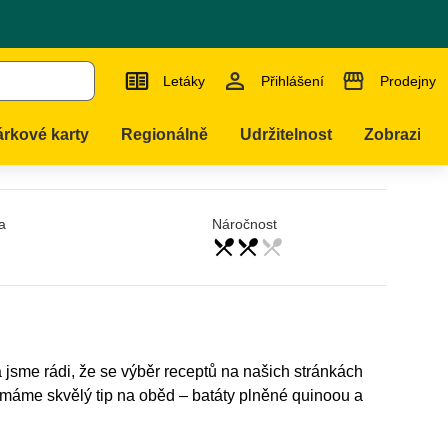
něný quinoou a
Letáky
Přihlášení
Prodejny
rkové karty
Regionálně
Udržitelnost
Zobrazit ví
a
Náročnost
restaurant_menu
restaurant_menu
restaurant_menu
střední
 jsme rádi, že se výběr receptů na našich stránkách
s máme skvělý tip na oběd – batáty plněné quinoou a