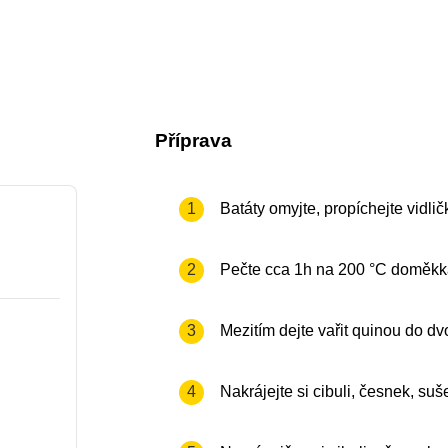
Příprava
accessibility.recipes.cookingste
1
Batáty omyjte, propíchejte vidli
accessibility.recipes.cookingste
2
Pečte cca 1h na 200 °C doměkk
accessibility.recipes.cookingste
3
Mezitím dejte vařit quinou do d
accessibility.recipes.cookingste
4
Nakrájejte si cibuli, česnek, su