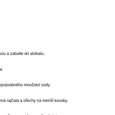
p
čkou a zabalte do alobalu.
p
a.
p
vojnásobného množství vody.
p
šená rajčata a ořechy na menší kousky.