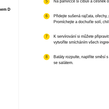
accessibility.recipes.cookingste
5
Na pánvičce si cibuli a česnek 
inem D
accessibility.recipes.cookingste
6
Přidejte sušená rajčata, ořechy
Promíchejte a dochuťte solí, chil
accessibility.recipes.cookingste
7
K servírování si můžete připravit 
vytvoříte smícháním všech ingre
accessibility.recipes.cookingste
8
Batáty rozpulte, naplňte směsí s 
se salátem.