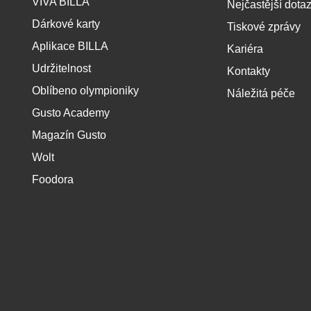
VIVA BILLA
Nejčastější dota
a
t
Dárkové karty
Tiskové zprávy
í
Aplikace BILLA
Kariéra
Udržitelnost
Kontakty
Oblíbeno olympioniky
Náležitá péče
Gusto Academy
Magazín Gusto
Wolt
Foodora