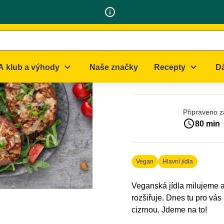
izrnou
info_outline
Batát pl
cizrnou
expand_more
expand_more
A klub a výhody
Naše značky
Recepty
Dá
Připraveno z
access_time
80 min
Vegan
Hlavní jídla
Veganská jídla milujeme a
rozšiřuje. Dnes tu pro vá
cizrnou. Jdeme na to!