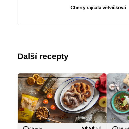
Cherry rajčata větvičková
Další recepty
Náročno
Náročnost
střední
60 m
60 min