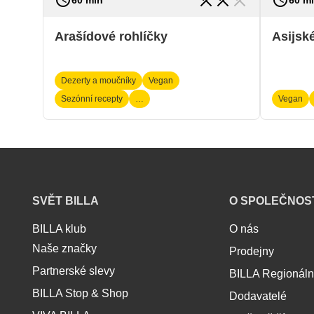
access_time
access_time
restaurant_menu
restaurant_menu
restaurant_menu
Asijsk
Arašídové rohlíčky
Dezerty a moučníky
Vegan
Sezónní recepty
…
Vegan
B
SVĚT BILLA
O SPOLEČNOS
I
L
BILLA klub
O nás
L
Naše značky
Prodejny
A
z
Partnerské slevy
BILLA Regionál
á
BILLA Stop & Shop
Dodavatelé
p