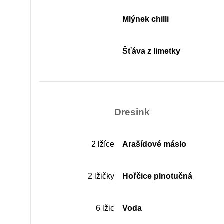
Mlýnek chilli
Šťáva z limetky
Dresink
2 lžíce
Arašídové máslo
2 lžičky
Hořčice plnotučná
6 lžic
Voda