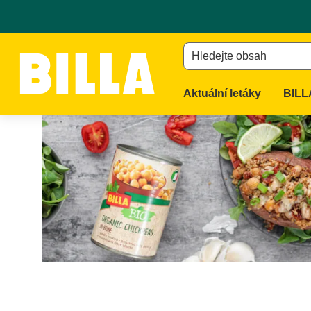
Na domovskou stránku
/
Recepty
/
Batát plněný quinoou a c
Hledejte obsah
Aktuální letáky
BILL