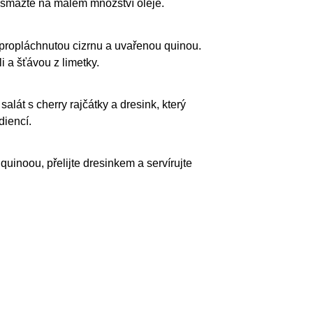
p
osmažte na malém množství oleje.
p
, propláchnutou cizrnu a uvařenou quinou.
li a šťávou z limetky.
p
salát s cherry rajčátky a dresink, který
diencí.
p
quinoou, přelijte dresinkem a servírujte