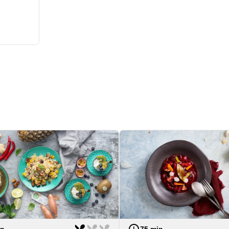
st
lehká
Náročnost
in
75 min