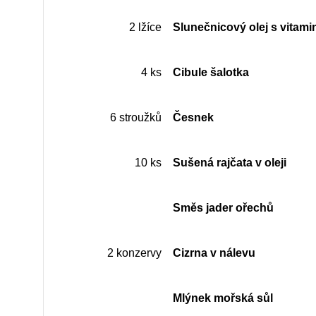
2 lžíce
Slunečnicový olej s vitam
4 ks
Cibule šalotka
6 stroužků
Česnek
10 ks
Sušená rajčata v oleji
Směs jader ořechů
2 konzervy
Cizrna v nálevu
Mlýnek mořská sůl