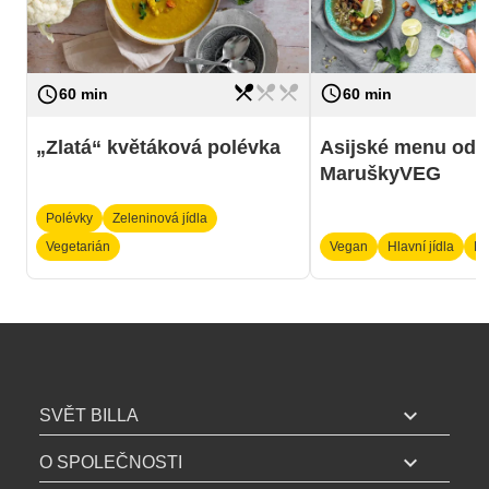
restaurant_menu
restaurant_menu
restaurant_menu
access_time
access_time
Náročnost
Náročnost
lehká
60 min
60 min
Asijské menu od
„Zlatá“ květáková polévka
MaruškyVEG
Polévky
Zeleninová jídla
Vegetarián
Vegan
Hlavní jídla
Po
B
I
expand_more
SVĚT BILLA
L
expand_more
L
O SPOLEČNOSTI
A