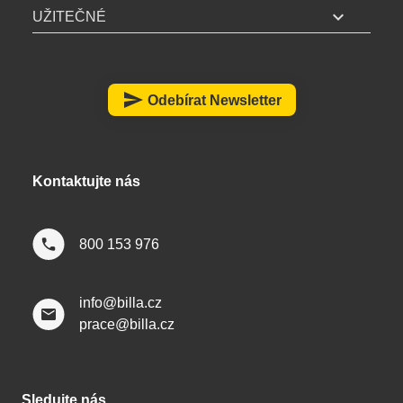
expand_more
UŽITEČNÉ
z
á
p
a
send
Odebírat Newsletter
t
í
Kontaktujte nás
800 153 976
info@billa.cz
prace@billa.cz
Sledujte nás