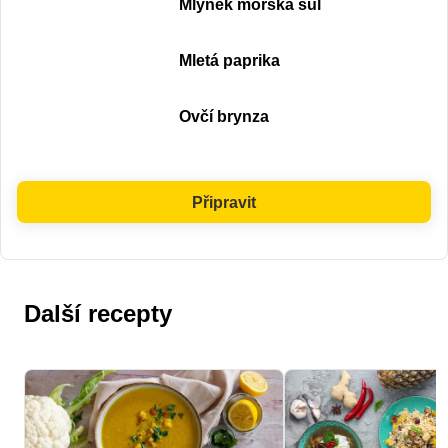
Mlýnek mořská sůl
Mletá paprika
Ovčí brynza
Připravit
Další recepty