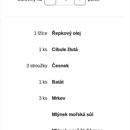
1 lžíce
Řepkový olej
1 ks
Cibule žlutá
3 stroužky
Česnek
1 ks
Batát
3 ks
Mrkev
Mlýnek mořská sůl