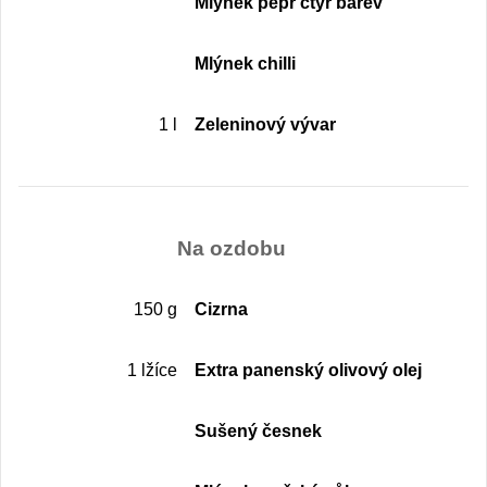
Mlýnek pepř čtyř barev
Mlýnek chilli
1 l
Zeleninový vývar
Na ozdobu
150 g
Cizrna
1 lžíce
Extra panenský olivový olej
Sušený česnek