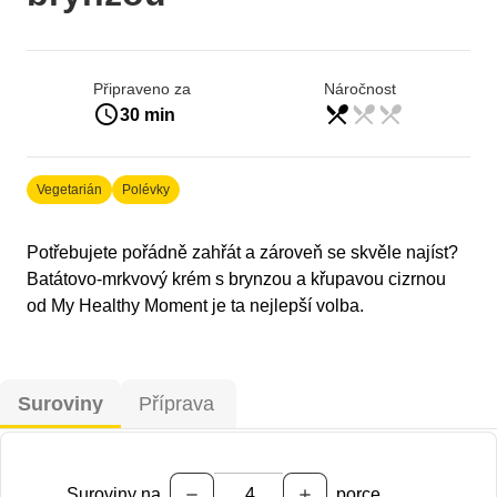
Připraveno za
Náročnost
access_time
restaurant_menu
restaurant_menu
restaurant_menu
lehká
30 min
Vegetarián
Polévky
Potřebujete pořádně zahřát a zároveň se skvěle najíst?
Batátovo-mrkvový krém s brynzou a křupavou cizrnou
od My Healthy Moment je ta nejlepší volba. ⁠
Suroviny
Příprava
Suroviny na
porce
remove
add