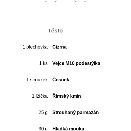
Těsto
1 plechovka
Cizrna
1 ks
Vejce M10 podestýlka
1 stroužek
Česnek
1 lžička
Římský kmín
25 g
Strouhaný parmazán
30 g
Hladká mouka