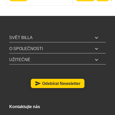
B
I
expand_more
SVĚT BILLA
L
expand_more
L
O SPOLEČNOSTI
A
expand_more
UŽITEČNÉ
z
á
p
a
send
Odebírat Newsletter
t
í
Kontaktujte nás