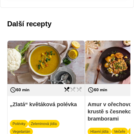
Další recepty
restaurant_menu
restaurant_menu
restaurant_menu
access_time
access_time
Náročnost
lehká
Náročnost
60 min
60 min
„Zlatá“ květáková polévka
Amur v ořechovo-
krustě s česnekov
bramborami
Polévky
Zeleninová jídla
Vegetarián
Hlavní jídla
Večeře
S