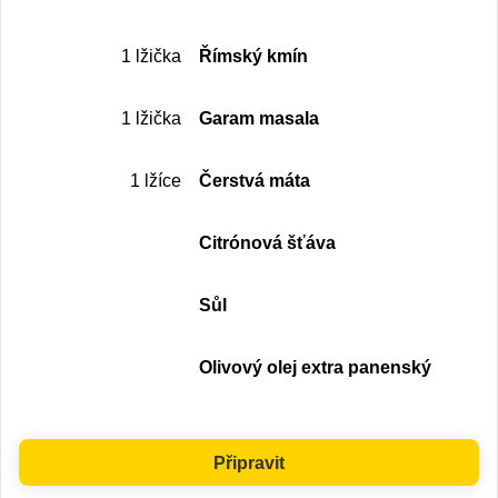
1 lžička
Římský kmín
1 lžička
Garam masala
1 lžíce
Čerstvá máta
Citrónová šťáva
Sůl
Olivový olej extra panenský
Připravit