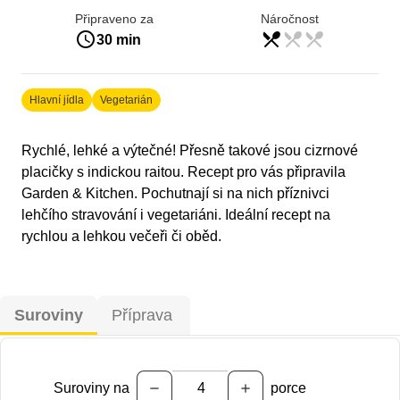
Připraveno za
Náročnost
access_time
restaurant_menu
restaurant_menu
restaurant_menu
lehká
30 min
Hlavní jídla
Vegetarián
Rychlé, lehké a výtečné! Přesně takové jsou cizrnové
placičky s indickou raitou. Recept pro vás připravila
Garden & Kitchen. Pochutnají si na nich příznivci
lehčího stravování i vegetariáni. Ideální recept na
rychlou a lehkou večeři či oběd.
Suroviny
Příprava
Suroviny na
porce
remove
add