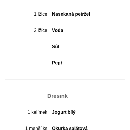
1 lžíce
Nasekaná petržel
2 lžíce
Voda
Sůl
Pepř
Dresink
1 kelímek
Jogurt bílý
1 menší ks
Okurka salátová